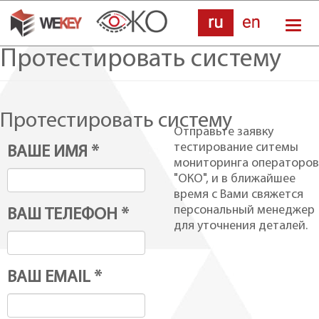
Перейти
Tog
к
nav
Протестировать систему
основному
содержанию
Протестировать систему
Отправьте заявку
тестирование ситемы
ВАШЕ ИМЯ
*
мониторинга операторов
"ОКО", и в ближайшее
время с Вами свяжется
персональный менеджер
ВАШ ТЕЛЕФОН
*
для уточнения деталей.
ВАШ EMAIL
*